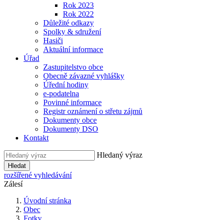
Rok 2023
Rok 2022
Důležité odkazy
Spolky & sdružení
Hasiči
Aktuální informace
Úřad
Zastupitelstvo obce
Obecně závazné vyhlášky
Úřední hodiny
e-podatelna
Povinné informace
Registr oznámení o střetu zájmů
Dokumenty obce
Dokumenty DSO
Kontakt
Hledaný výraz
Hledat
rozšířené vyhledávání
Zálesí
Úvodní stránka
Obec
Fotky