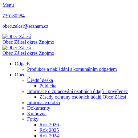
Menu
736180584
obec.zalesi@seznam.cz
Obec Zálesí
okres Znojmo
Obec Zálesí
okres Znojmo
Odpady
Produkce a nakládání s komunálním odpadem
Obec
Úřední deska
Publicita
Informace o zpracování osobních údajů - pověřenec
Zásady ochrany osobních údajů Obce Zálesí
Informace o obci
Dokumenty
Knihovna
Fotky
Rok 2026
Rok 2025
Rok 2024