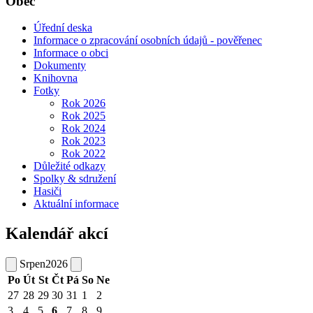
Obec
Úřední deska
Informace o zpracování osobních údajů - pověřenec
Informace o obci
Dokumenty
Knihovna
Fotky
Rok 2026
Rok 2025
Rok 2024
Rok 2023
Rok 2022
Důležité odkazy
Spolky & sdružení
Hasiči
Aktuální informace
Kalendář akcí
Srpen
2026
Po
Út
St
Čt
Pá
So
Ne
27
28
29
30
31
1
2
3
4
5
6
7
8
9