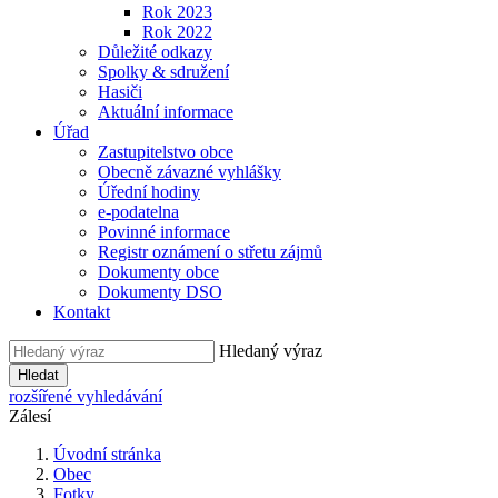
Rok 2023
Rok 2022
Důležité odkazy
Spolky & sdružení
Hasiči
Aktuální informace
Úřad
Zastupitelstvo obce
Obecně závazné vyhlášky
Úřední hodiny
e-podatelna
Povinné informace
Registr oznámení o střetu zájmů
Dokumenty obce
Dokumenty DSO
Kontakt
Hledaný výraz
Hledat
rozšířené vyhledávání
Zálesí
Úvodní stránka
Obec
Fotky