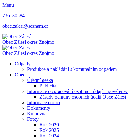
Menu
736180584
obec.zalesi@seznam.cz
Obec Zálesí
okres Znojmo
Obec Zálesí
okres Znojmo
Odpady
Produkce a nakládání s komunálním odpadem
Obec
Úřední deska
Publicita
Informace o zpracování osobních údajů - pověřenec
Zásady ochrany osobních údajů Obce Zálesí
Informace o obci
Dokumenty
Knihovna
Fotky
Rok 2026
Rok 2025
Rok 2024